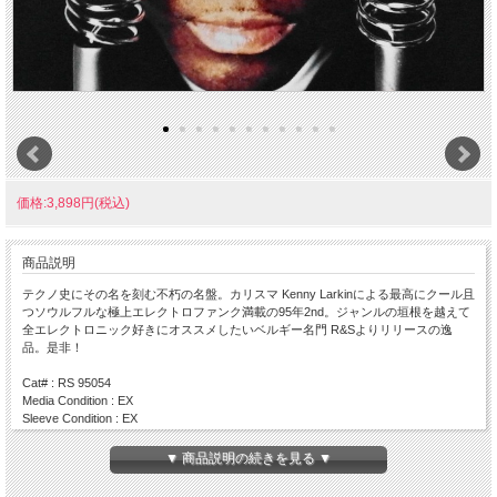
価格:3,898円(税込)
商品説明
テクノ史にその名を刻む不朽の名盤。カリスマ Kenny Larkinによる最高にクール且
つソウルフルな極上エレクトロファンク満載の95年2nd。ジャンルの垣根を越えて
全エレクトロニック好きにオススメしたいベルギー名門 R&Sよりリリースの逸
品。是非！
Cat# : RS 95054
Media Condition : EX
Sleeve Condition : EX
Press : 1995 / Belgium
▼ 商品説明の続きを見る ▼
Side A
・ Intro