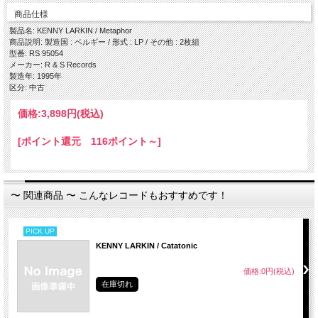
・ Metaphor
商品仕様
・ Nocturnal
製品名: KENNY LARKIN / Metaphor
Side B
商品説明: 製造国 : ベルギー / 形式 : LP / その他 : 2枚組
・ Loop 1
型番: RS 95054
・ Java
メーカー: R & S Records
・ Groove
製造年: 1995年
・ Loop 1.5
区分: 中古
Side C
価格:
3,898円
(税込)
・ Catatonic (Part 2)
・ Loop 2
[ポイント還元 116ポイント～]
・ Soul Man
・ Sympathy
Side D
・ Butterflies
〜 関連商品 〜 こんなレコードもおすすめです！
・ Amethyst
PICK UP
KENNY LARKIN / Catatonic
価格:0円(税込)
在庫切れ