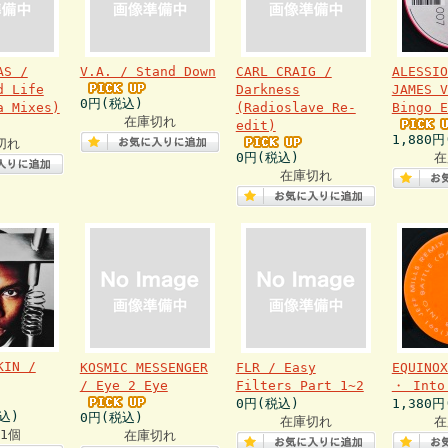
AS /
V.A. / Stand Down
CARL CRAIG /
ALESSIO
d Life
Darkness
JAMES V
0円(税込)
a Mixes)
(Radioslave Re-
Bingo E
在庫切れ
edit)
1,880
切れ
0円(税込)
在
在庫切れ
KIN /
KOSMIC MESSENGER
FLR / Easy
EQUINOX
/ Eye 2 Eye
Filters Part 1~2
・ Into
0円(税込)
1,380
込)
0円(税込)
在庫切れ
在
1個
在庫切れ