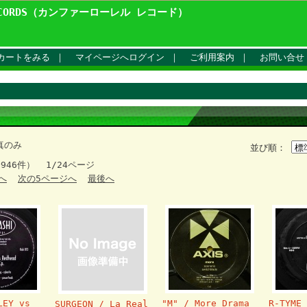
ECORDS（カンファーローレル レコード）
カートをみる
｜
マイページへログイン
｜
ご利用案内
｜
お問い合せ
真のみ
並び順：
946件） 1/24ページ
へ
次の5ページへ
最後へ
LEY vs
"M" / More Drama
R-TYME 
SURGEON / La Real