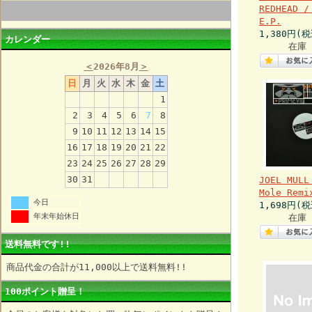
REDHEAD /
E.P.
1,380円(税
カレンダー
在庫 
＜
2026年8月
＞
日
月
火
水
木
金
土
1
2
3
4
5
6
7
8
9
10
11
12
13
14
15
16
17
18
19
20
21
22
23
24
25
26
27
28
29
30
31
JOEL MULL
Mole Remi
今日
1,698円(税
年末年始休日
在庫 
送料無料です!!
商品代金の合計が11,000以上で送料無料!!
100ポイント贈呈！