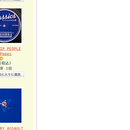
IP PEOPLE
Peeps
円(税込)
庫 1個
RY ASSAULT