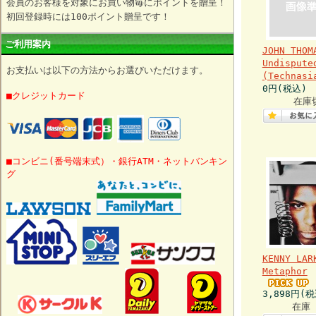
会員のお客様を対象にお買い物毎にポイントを贈呈！
初回登録時には100ポイント贈呈です！
ご利用案内
JOHN THOM
Undispute
お支払いは以下の方法からお選びいただけます。
(Technasi
0円(税込)
■クレジットカード
在庫
■コンビニ(番号端末式）・銀行ATM・ネットバンキン
グ
KENNY LAR
Metaphor
3,898円(税
在庫 