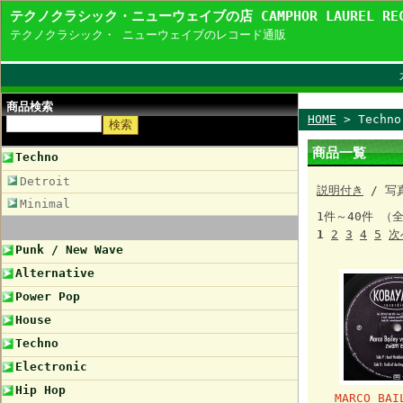
テクノクラシック・ニューウェイブの店 CAMPHOR LAUREL R
テクノクラシック・ ニューウェイブのレコード通販
商品検索
HOME
> Techno
商品一覧
Techno
Detroit
説明付き
/ 写
Minimal
1件～40件 （全
1
2
3
4
5
次
Punk / New Wave
Alternative
Power Pop
House
Techno
Electronic
Hip Hop
MARCO BAI