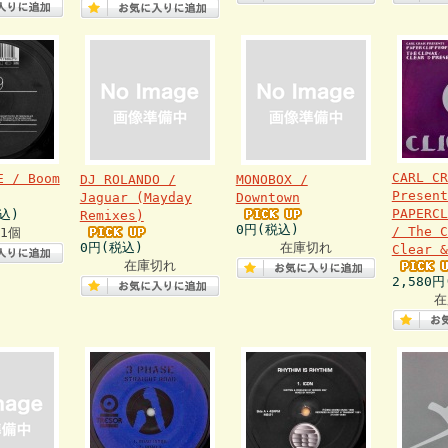
CARL CR
E / Boom
DJ ROLANDO /
MONOBOX /
Present
Jaguar (Mayday
Downtown
PAPERCL
込)
Remixes)
0円(税込)
/ The 
1個
0円(税込)
在庫切れ
Clear &
在庫切れ
2,580
在