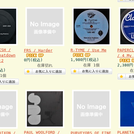
ISH /
R-TYME / Use Me
PAPERCL
FRS / Harder
eatdown
/ 4 My 
1,980円(税込)
0円(税込)
:2
在庫 1個
2,380
在庫切れ
込)
在
1個
PAUL WOOLFORD /
PLANETA
DIXON /
PURVEYORS OF FINE