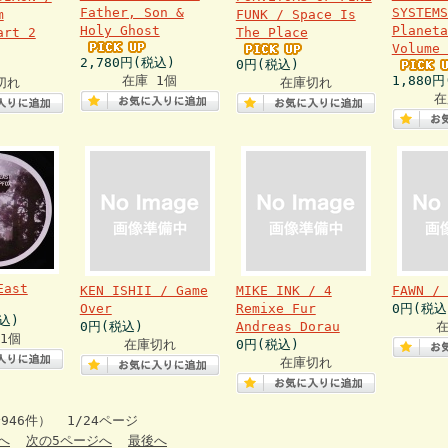
Father, Son &
SYSTEMS
m
FUNK / Space Is
Holy Ghost
Planeta
art 2
The Place
Volume 
2,780円(税込)
0円(税込)
在庫 1個
1,880
切れ
在庫切れ
在
East
KEN ISHII / Game
MIKE INK / 4
FAWN / 
Over
Remixe Fur
0円(税込
込)
0円(税込)
Andreas Dorau
1個
在庫切れ
0円(税込)
在庫切れ
946件） 1/24ページ
へ
次の5ページへ
最後へ