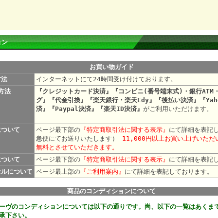
ョン
お買い物ガイド
方法
インターネットにて24時間受け付けております。
方法
『クレジットカード決済』『コンビニ(番号端末式)・銀行ATM
グ』『代金引換』『楽天銀行・楽天Edy』『後払い決済』『Yah
済』『Paypal決済』『楽天ID決済』
がご利用いただけます。
について
ページ最下部の
『特定商取引法に関する表示』
にて詳細を表記
急便にてお送りいたします）
11,000円以上お買い上げいた
無料とさせていただきます。
について
ページ最下部の
『特定商取引法に関する表示』
にて詳細を表記
セルについて
ページ最上部の
『ご利用案内』
にて詳細を表記して
商品のコンディションについて
ーヴのコンディションについては以下の通りです。尚、以下の一覧はあくま
承下さい。