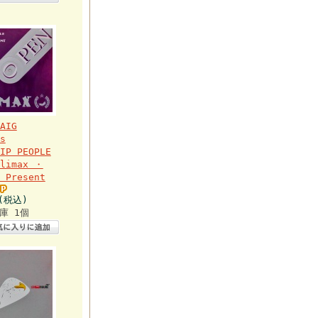
AIG
s
IP PEOPLE
Climax ・
 Present
円(税込)
庫 1個