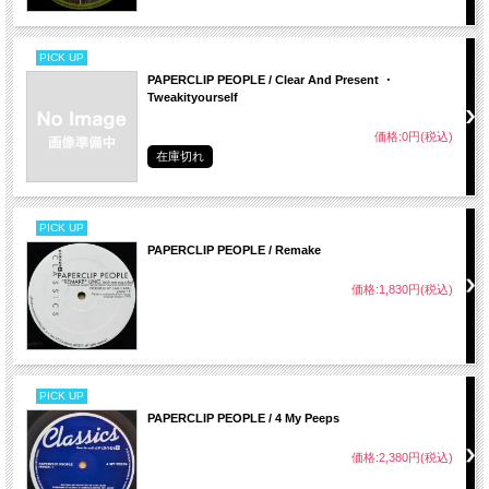
PICK UP
PAPERCLIP PEOPLE / Clear And Present ・
Tweakityourself
価格:0円(税込)
在庫切れ
PICK UP
PAPERCLIP PEOPLE / Remake
価格:1,830円(税込)
PICK UP
PAPERCLIP PEOPLE / 4 My Peeps
価格:2,380円(税込)