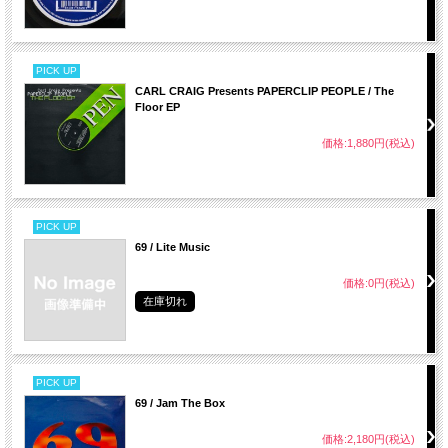
PICK UP
CARL CRAIG Presents PAPERCLIP PEOPLE / The
Floor EP
価格:1,880円(税込)
PICK UP
69 / Lite Music
価格:0円(税込)
在庫切れ
PICK UP
69 / Jam The Box
価格:2,180円(税込)