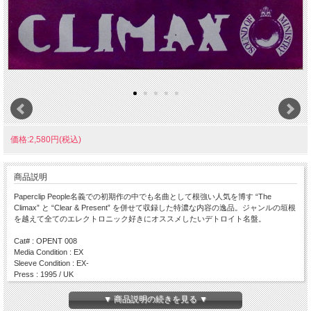
価格:2,580円(税込)
商品説明
Paperclip People名義での初期作の中でも名曲として根強い人気を博す “The
Climax” と “Clear & Present” を併せて収録した特濃な内容の逸品。ジャンルの垣根
を越えて全てのエレクトロニック好きにオススメしたいデトロイト名盤。
Cat# : OPENT 008
Media Condition : EX
Sleeve Condition : EX-
Press : 1995 / UK
Side A
▼ 商品説明の続きを見る ▼
・ The Climax (Re-worked)