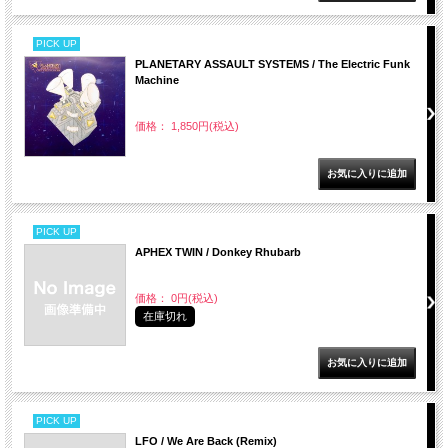
PICK UP
PLANETARY ASSAULT SYSTEMS / The Electric Funk
Machine
価格： 1,850円(税込)
PICK UP
APHEX TWIN / Donkey Rhubarb
価格： 0円(税込)
在庫切れ
PICK UP
LFO / We Are Back (Remix)