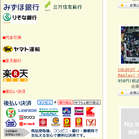
■代金引換
■楽天銀行
COLDCUT 
Replay! 
958円(税
在庫
■後払い決済