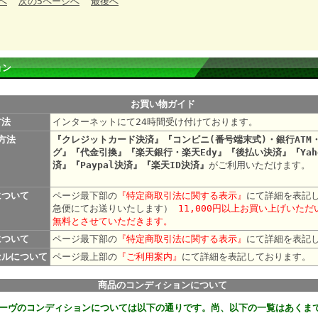
へ
次の5ページへ
最後へ
ョン
お買い物ガイド
方法
インターネットにて24時間受け付けております。
方法
『クレジットカード決済』『コンビニ(番号端末式)・銀行ATM
グ』『代金引換』『楽天銀行・楽天Edy』『後払い決済』『Yah
済』『Paypal決済』『楽天ID決済』
がご利用いただけます。
について
ページ最下部の
『特定商取引法に関する表示』
にて詳細を表記
急便にてお送りいたします）
11,000円以上お買い上げいた
無料とさせていただきます。
について
ページ最下部の
『特定商取引法に関する表示』
にて詳細を表記
セルについて
ページ最上部の
『ご利用案内』
にて詳細を表記して
商品のコンディションについて
ーヴのコンディションについては以下の通りです。尚、以下の一覧はあくま