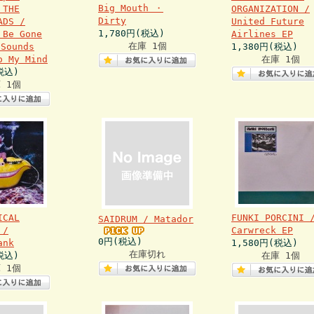
Big Mouth ・
 THE
ORGANIZATION /
Dirty
ADS /
United Future
1,780円(税込)
 Be Gone
Airlines EP
在庫 1個
Sounds
1,380円(税込)
o My Mind
在庫 1個
税込)
 1個
ICAL
FUNKI PORCINI 
SAIDRUM / Matador
 /
Carwreck EP
0円(税込)
ank
1,580円(税込)
在庫切れ
税込)
在庫 1個
 1個