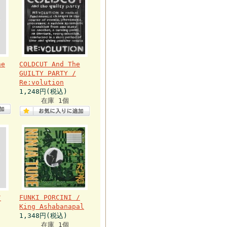
he
COLDCUT And The
GUILTY PARTY /
Re:volution
1,248円(税込)
在庫 1個
FUNKI PORCINI /
/
King Ashabanapal
1,348円(税込)
在庫 1個