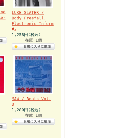
ond
LUKE SLATER /
Re-
Body Freefall,
Electronic Inform
#2
1,258円(税込)
在庫 1個
MAW / Beats Vol.
3
1,280円(税込)
在庫 1個