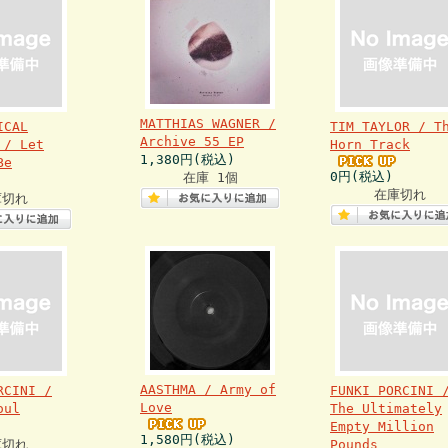
MATTHIAS WAGNER /
ICAL
TIM TAYLOR / T
Archive 55 EP
 / Let
Horn Track
1,380円(税込)
Be
0円(税込)
在庫 1個
在庫切れ
庫切れ
AASTHMA / Army of
RCINI /
FUNKI PORCINI 
Love
oul
The Ultimately
Empty Million
1,580円(税込)
庫切れ
Pounds