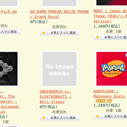
MOBY / James B
 Pick Up
DA'DAMN'PHREAK'NOIZE'PHUNK
Theme (Moby's 
/ Grand Royal
Version)
0円(税込)
庫切れ
1,380円(税込)
在庫切れ
在庫 1個
L-
HARDFLOOR /
UNDERWORLD vs.
gs: The
Mahogany Roots
ELEKTRONAUTS /
hapter -
Born Sloppy
1,280円(税込)
 European
0円(税込)
在庫 1個
sic
在庫切れ
税込)
 1個