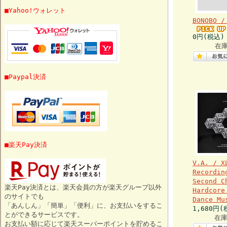
■Yahoo!ウォレット
BONOBO /
0円(税込)
在
■Paypal決済
■楽天Pay決済
V.A. / X
Recordin
Second C
楽天Pay決済とは、楽天会員の方が楽天グループ以外
Hardcore
のサイトでも
Dance Mu
「あんしん」「簡単」「便利」に、お支払いをするこ
1,680円(
とができるサービスです。
在庫
お支払い額に応じて楽天スーパーポイントを貯めるこ