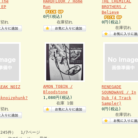
 The
HARDFLOOR / Home
THE CHEMICAL
 EP
Run
BROTHERS /
Believe
0円(税込)
庫切れ
在庫切れ
0円(税込)
在庫切れ
AMON TOBIN /
REAK NOIZ
RENEGADE
Bloodstone
SOUNDWAVE / In
1,080円(税込)
aknoizphunk?
Dub (4 Track
在庫 1個
Sampler)
庫切れ
0円(税込)
在庫切れ
全245件） 1/7ページ