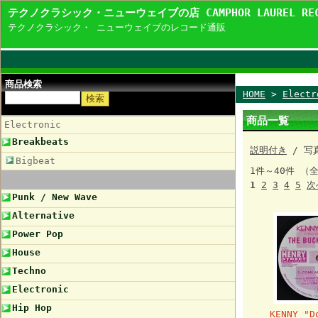
テクノクラシック・ニューウェイブの店 CAMPHOR LAUREL R
テクノクラシック・ ニューウェイブのレコード通販
商品検索
HOME
>
Electr
商品一覧
Electronic
Breakbeats
説明付き
/ 写
Bigbeat
1件～40件 （
1
2
3
4
5
次
Punk / New Wave
Alternative
Power Pop
House
Techno
Electronic
Hip Hop
KENNY "D