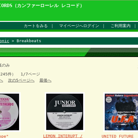
ECORDS（カンファーローレル レコード）
カートをみる
｜
マイページへログイン
｜
ご利用案内
onic
> Breakbeats
真のみ
全245件） 1/7ページ
へ
次の5ページへ
最後へ
LEMON INTERUPT /
ope"
UNITED FUTURE