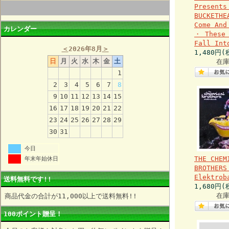
Presents
BUCKETHE
Come And
カレンダー
・ These 
Fall Int
＜
2026年8月
＞
1,480円(
日
月
火
水
木
金
土
在庫
1
2
3
4
5
6
7
8
9
10
11
12
13
14
15
16
17
18
19
20
21
22
23
24
25
26
27
28
29
30
31
今日
THE CHEM
年末年始休日
BROTHERS
Elektrob
送料無料です!!
1,680円(
在庫
商品代金の合計が11,000以上で送料無料!!
100ポイント贈呈！