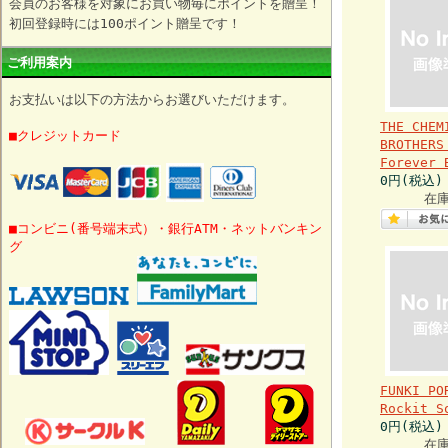
会員のお客様を対象にお買い物毎にポイントを贈呈！
初回登録時には100ポイント贈呈です！
ご利用案内
お支払いは以下の方法からお選びいただけます。
THE CHEM
■クレジットカード
BROTHERS
Forever 
0円(税込)
在
■コンビニ(番号端末式）・銀行ATM・ネットバンキン
グ
FUNKI PO
Rockit S
0円(税込)
在