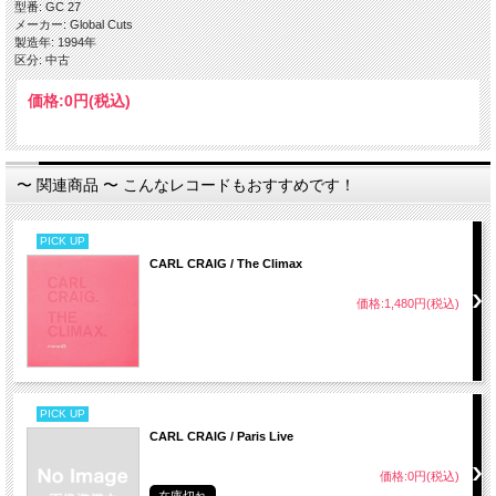
・ Theme From FRS
型番: GC 27
メーカー: Global Cuts
製造年: 1994年
区分: 中古
価格:
0円
(税込)
〜 関連商品 〜 こんなレコードもおすすめです！
PICK UP
CARL CRAIG / The Climax
価格:1,480円(税込)
PICK UP
CARL CRAIG / Paris Live
価格:0円(税込)
在庫切れ