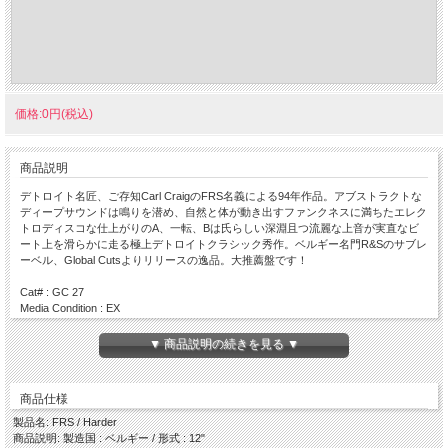
価格:0円(税込)
商品説明
デトロイト名匠、ご存知Carl CraigのFRS名義による94年作品。アブストラクトな
ディープサウンドは鳴りを潜め、自然と体が動き出すファンクネスに満ちたエレク
トロディスコな仕上がりのA、一転、Bは氏らしい深淵且つ流麗な上音が実直なビ
ート上を滑らかに走る極上デトロイトクラシック秀作。ベルギー名門R&Sのサブレ
ーベル、Global Cutsよりリリースの逸品。大推薦盤です！
Cat# : GC 27
Media Condition : EX
Sleeve Condition : EX
Press : 1994 / Belgium
▼ 商品説明の続きを見る ▼
Side A
・ Harder
商品仕様
・ Love Is The Message
製品名: FRS / Harder
Side B
商品説明: 製造国 : ベルギー / 形式 : 12"