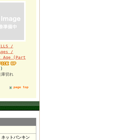
ILLS /
Ages /
t Age (Part
)
在庫切れ
page top
・ネットバンキン