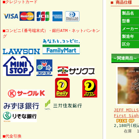
■クレジットカード
■ 商品仕様
製品名
型番
メーカー
■コンビニ(番号端末式）・銀行ATM・ネットバンキン
グ
製造年
区分
～関連商品～
JEFF MILLS
First Sigh
2,180円(税
在庫 
■代金引換