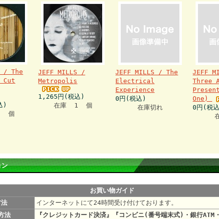
 / The
JEFF MILLS /
JEFF MILLS / The
JEFF M
 Cut
Metropolis
Electrical
Three 
Experience
Presen
1,265円(税込)
0円(税込)
One)
込)
在庫 1 個
在庫切れ
0円(税込
1 個
ョン
お買い物ガイド
方法
インターネットにて24時間受け付けております。
方法
『クレジットカード決済』『コンビニ(番号端末式)・銀行ATM