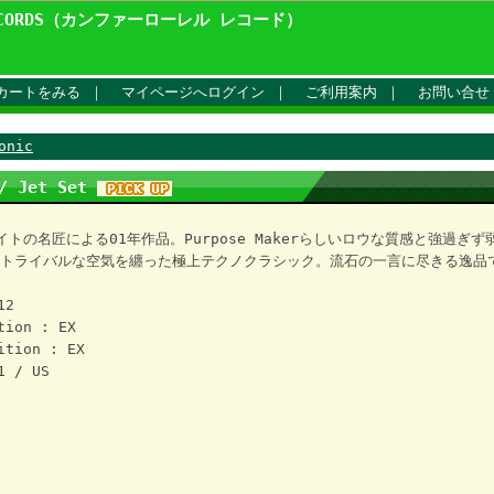
ECORDS（カンファーローレル レコード）
カートをみる
｜
マイページへログイン
｜
ご利用案内
｜
お問い合せ
onic
 / Jet Set
イトの名匠による01年作品。Purpose Makerらしいロウな質感と強過ぎ
トライバルな空気を纏った極上テクノクラシック。流石の一言に尽きる逸品
12
tion : EX
ition : EX
1 / US