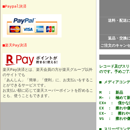
■Paypal決済
送料・配送
返品・交換
■楽天Pay決済
ご注文のキャン
レコード及びスリ
楽天Pay決済とは、楽天会員の方が楽天グループ以外
のです。予めご了
のサイトでも
「あんしん」「簡単」「便利」に、お支払いをするこ
■ メディアコン
とができるサービスです。
お支払い額に応じて楽天スーパーポイントを貯めるこ
M : 新品
とも、使うこともできます。
M- : 極めて
EX+ : 僅か
EX : 擦れや
EX- : 擦れ
VG : 擦れや
■ スリーヴコン