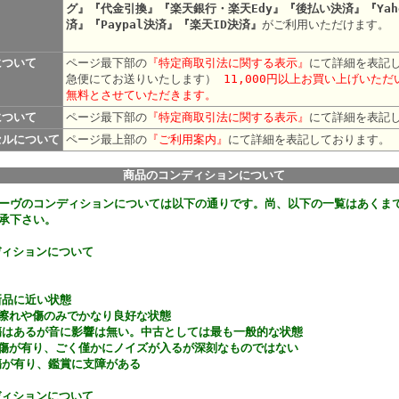
グ』『代金引換』『楽天銀行・楽天Edy』『後払い決済』『Yah
済』『Paypal決済』『楽天ID決済』
がご利用いただけます。
について
ページ最下部の
『特定商取引法に関する表示』
にて詳細を表記
急便にてお送りいたします）
11,000円以上お買い上げいた
無料とさせていただきます。
について
ページ最下部の
『特定商取引法に関する表示』
にて詳細を表記
セルについて
ページ最上部の
『ご利用案内』
にて詳細を表記して
商品のコンディションについて
ーヴのコンディションについては以下の通りです。尚、以下の一覧はあくま
承下さい。
ディションについて
新品に近い状態
な擦れや傷のみでかなり良好な状態
傷はあるが音に影響は無い。中古としては最も一般的な状態
や傷が有り、ごく僅かにノイズが入るが深刻なものではない
傷が有り、鑑賞に支障がある
ディションについて