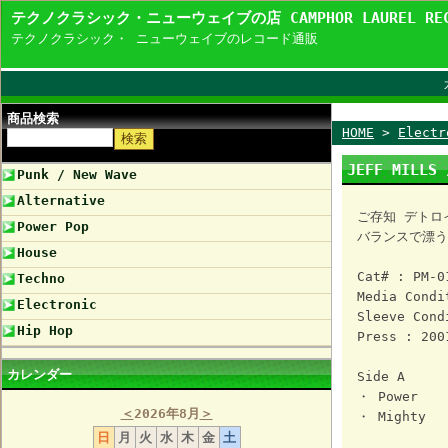
テクノクラシック・ニューウェイブの店 CAMPHOR LAUREL R
テクノクラシック・ ニューウェイブのレコード通販
商品検索
HOME
>
Electr
JEFF MILLS
Punk / New Wave
Alternative
ご存知 デトロ
Power Pop
バランスで漂う
House
Cat# : PM-0
Techno
Media Condi
Electronic
Sleeve Cond
Hip Hop
Press : 200
カレンダー
Side A
・ Power
＜
2026年8月
＞
・ Mighty
日
月
火
水
木
金
土