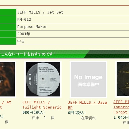
JEFF MILLS / Jet Set
PM-012
Purpose Maker
2001年
中古
 こんなレコードもおすすめです！
JEFF M
 / At
JEFF MILLS /
JEFF MILLS / Java
Tomorr
t
Twilight Scenario
EP
Forgo
980円(税込)
0円(税込)
込)
1,045
在庫 1 個
在庫切れ
1 個
在