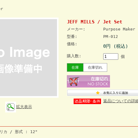
er
JEFF MILLS / Jet Set
メーカー:
Purpose Maker
型番:
PM-012
価格:
0円 (税込)
購入数:
個
在庫
在庫切れ
返品についての詳
拡大表示
リカ / 形式 : 12"