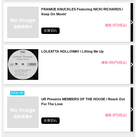
FRANKIE KNUCKLES Featuring NICKI RICHARDS /
Keep On Movin'
価格:0円(税込)
在庫切れ
LOLEATTA HOLLOWAY / Lifting Me Up
価格:880円(税込)
PICK UP
UR Presents MEMBERS OF THE HOUSE / Reach Out
For The Love
価格:0円(税込)
在庫切れ