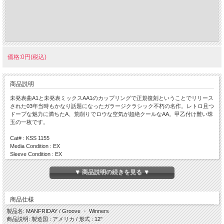
価格:0円(税込)
商品説明
未発表曲A1と未発表ミックスAA1のカップリングで正規復刻ということでリリース
された03年当時もかなり話題になったガラージクラシック不朽の名作。レトロ且つ
ドープな魅力に満ちたA、荒削りでロウな空気が超絶クールなAA。甲乙付け難い珠
玉の一枚です。
Cat# : KSS 1155
Media Condition : EX
Sleeve Condition : EX
Press : 2003 / US
▼ 商品説明の続きを見る ▼
Side A
・ Groove (Larry's Yaw)
商品仕様
Side AA
・ Winners (Demo Mix)
製品名: MANFRIDAY / Groove ・ Winners
商品説明: 製造国 : アメリカ / 形式 : 12"