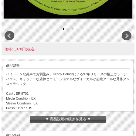
価格:1,078円(税込)
商品説明
ハイトーンな美声でお馴染み、Kenny Bobienによる97年リリースの極上ガラージ
ハウス。キャッチーな旋律とエモーショナルなヴォーカルが超絶クールな秀作ダン
スクラシック。
Cat# : ERI9702
Media Condition :EX
Sleeve Condition : EX
Press : 1997 / US
Side A
▼ 商品説明の続きを見る ▼
・ Goin Up Yonder (Church Mix)
・ Goin Up Yonder (Church Remix)
Side B
商品仕様