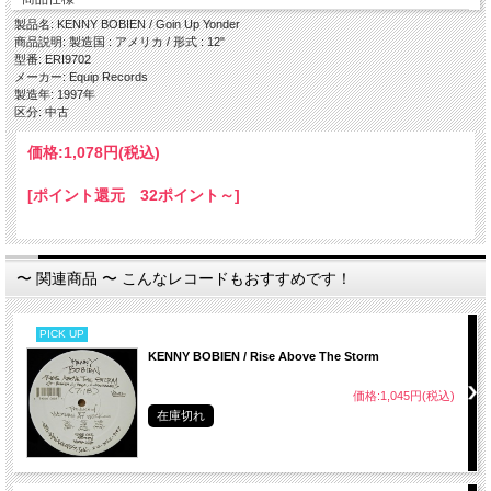
・ Goin Up Yonder (Underground Mix)
・ Goin Up Yonder (Dub Mix)
製品名: KENNY BOBIEN / Goin Up Yonder
商品説明: 製造国 : アメリカ / 形式 : 12"
型番: ERI9702
メーカー: Equip Records
製造年: 1997年
区分: 中古
価格:
1,078円
(税込)
[ポイント還元 32ポイント～]
〜 関連商品 〜 こんなレコードもおすすめです！
PICK UP
KENNY BOBIEN / Rise Above The Storm
価格:1,045円(税込)
在庫切れ