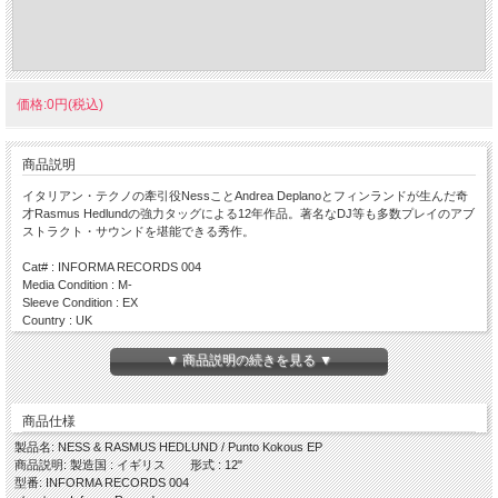
価格:0円(税込)
商品説明
イタリアン・テクノの牽引役NessことAndrea Deplanoとフィンランドが生んだ奇
才Rasmus Hedlundの強力タッグによる12年作品。著名なDJ等も多数プレイのアブ
ストラクト・サウンドを堪能できる秀作。
Cat# : INFORMA RECORDS 004
Media Condition : M-
Sleeve Condition : EX
Country : UK
Year : 2012
▼ 商品説明の続きを見る ▼
Side A
・Punto Kokous
・Punto Kokous (Edit Select Remix)
商品仕様
Side B
・Verso Pohjois
製品名: NESS & RASMUS HEDLUND / Punto Kokous EP
・Verso Pohjois (Deepbass Remix)
商品説明: 製造国 : イギリス 形式 : 12"
型番: INFORMA RECORDS 004