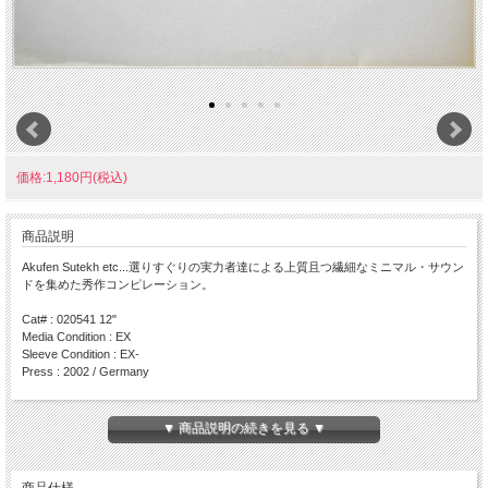
価格:1,180円(税込)
商品説明
Akufen Sutekh etc...選りすぐりの実力者達による上質且つ繊細なミニマル・サウン
ドを集めた秀作コンピレーション。
Cat# : 020541 12"
Media Condition : EX
Sleeve Condition : EX-
Press : 2002 / Germany
Side A
・Synthaxis 2 / Akufen
▼ 商品説明の続きを見る ▼
・Momoklick / Thomas Brinkmann
Side B