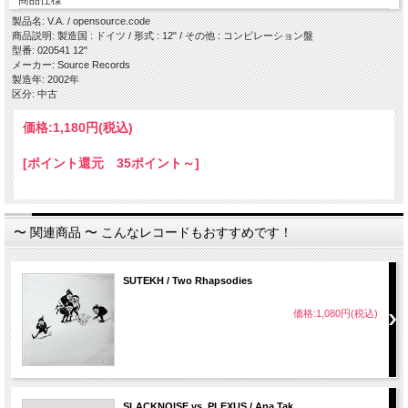
商品仕様
・Music To Interrogate By / Jan Jelinek
・Asscr / Sutekh
製品名: V.A. / opensource.code
商品説明: 製造国 : ドイツ / 形式 : 12" / その他 : コンピレーション盤
型番: 020541 12"
メーカー: Source Records
製造年: 2002年
区分: 中古
価格:
1,180円
(税込)
[ポイント還元 35ポイント～]
〜 関連商品 〜 こんなレコードもおすすめです！
SUTEKH / Two Rhapsodies
価格:1,080円(税込)
SLACKNOISE vs. PLEXUS / Ana Tak