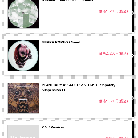
DYNAMO / AuBen Vor ・ Voraus
価格:1,280円(税込)
SIERRA ROMEO / Nevel
価格:1,280円(税込)
PLANETARY ASSAULT SYSTEMS / Temporary
Suspension EP
価格:1,680円(税込)
V.A. / Remixes