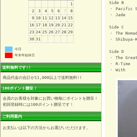
Side B
1
・ Pacific S
2
3
4
5
6
7
8
・ Jade
9
10
11
12
13
14
15
16
17
18
19
20
21
22
Side C
23
24
25
26
27
28
29
・ The Nomad
30
31
・ Shibuya-
今日
Side D
年末年始休日
・ The Great
・ R-Time
送料無料です!!
・ With
商品代金の合計が11,000以上で送料無料!!
100ポイント贈呈！
会員のお客様を対象にお買い物毎にポイントを贈呈！
初回登録時には100ポイント贈呈です！
ご利用案内
お支払いは以下の方法からお選びいただけます。