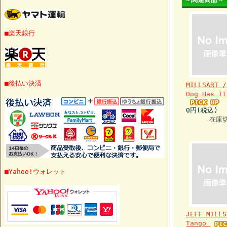
■楽天銀行
■後払い決済
MILLSART /
Dog Has It
0円(税込)
在庫
■Yahoo!ウォレット
JEFF MILL
Tango