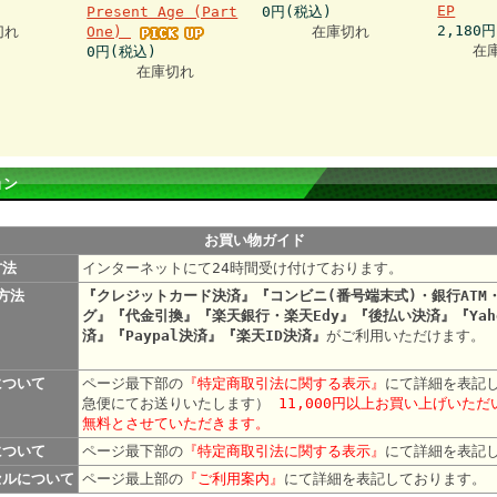
EP
Present Age (Part
0円(税込)
2,180
切れ
One)
在庫切れ
在
0円(税込)
在庫切れ
ョン
お買い物ガイド
方法
インターネットにて24時間受け付けております。
方法
『クレジットカード決済』『コンビニ(番号端末式)・銀行ATM
グ』『代金引換』『楽天銀行・楽天Edy』『後払い決済』『Yah
済』『Paypal決済』『楽天ID決済』
がご利用いただけます。
について
ページ最下部の
『特定商取引法に関する表示』
にて詳細を表記
急便にてお送りいたします）
11,000円以上お買い上げいた
無料とさせていただきます。
について
ページ最下部の
『特定商取引法に関する表示』
にて詳細を表記
セルについて
ページ最上部の
『ご利用案内』
にて詳細を表記して