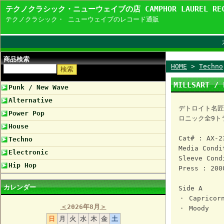
テクノクラシック・ニューウェイブの店 CAMPHOR LAUREL R
テクノクラシック・ ニューウェイブのレコード通販
商品検索
HOME
>
Techno
MILLSART /
Punk / New Wave
Alternative
デトロイト名匠 
Power Pop
ロニック全9ト
House
Cat# : AX-2
Techno
Media Condi
Electronic
Sleeve Cond
Hip Hop
Press : 200
カレンダー
Side A
・ Capricor
＜
2026年8月
＞
・ Moody
日
月
火
水
木
金
土