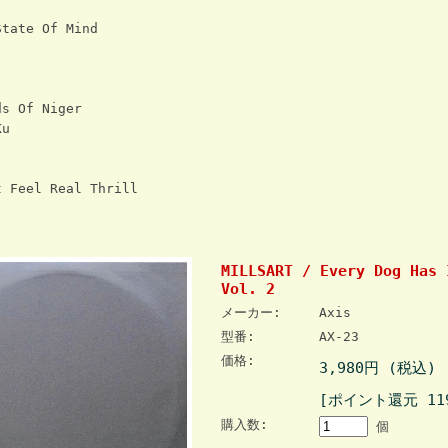
tate Of Mind
s Of Niger
Ku
 Feel Real Thrill
MILLSART / Every Dog Has 
Vol. 2
メーカー:
Axis
型番:
AX-23
価格:
3,980円 (税込)
[ポイント還元 11
購入数:
個