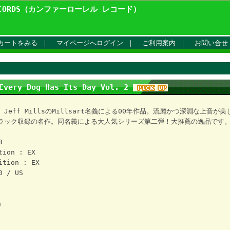
ECORDS（カンファーローレル レコード）
カートをみる
｜
マイページへログイン
｜
ご利用案内
｜
お問い合せ
 Every Dog Has Its Day Vol. 2
Jeff MillsのMillsart名義による00年作品。流麗かつ深淵な上音が
ラック収録の名作。同名義による大人気シリーズ第二弾！大推薦の逸品です
3
tion : EX
ition : EX
0 / US
n