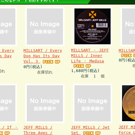
MILLSART ・ JEFF
 Every
MILLSART / Every
MILLSA
MILLS / Inner
s Day
Dog Has Its Day
0円(税込
Life ・ Medusa
Vol. 3
0円(税込)
1,680円(税込)
切れ
在庫切れ
在庫 1 個
JEFF M
S / If ・
JEFF MILLS /
JEFF MILLS / Jet
Force 
Three Ages /
Set