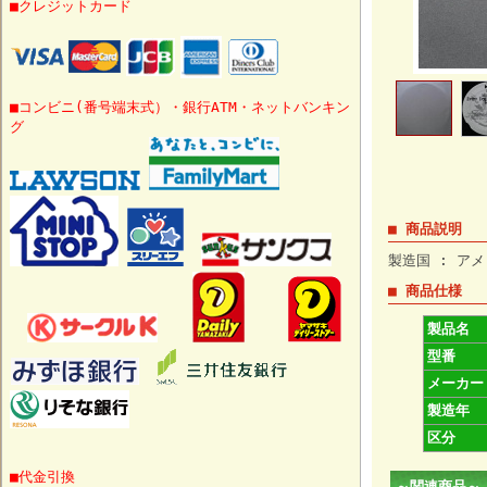
■クレジットカード
■コンビニ(番号端末式）・銀行ATM・ネットバンキン
グ
■ 商品説明
製造国 : アメ
■ 商品仕様
製品名
型番
メーカー
製造年
区分
■代金引換
～関連商品～