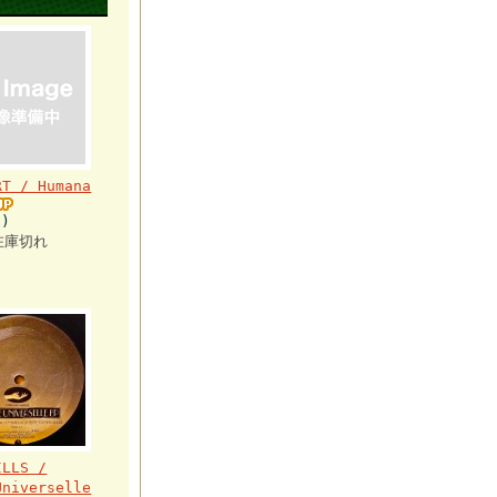
RT / Humana
)
在庫切れ
ILLS /
Universelle