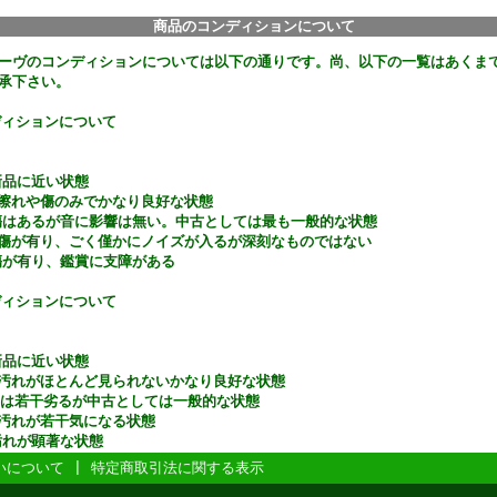
商品のコンディションについて
ーヴのコンディションについては以下の通りです。尚、以下の一覧はあくま
承下さい。
ディションについて
新品に近い状態
な擦れや傷のみでかなり良好な状態
傷はあるが音に影響は無い。中古としては最も一般的な状態
や傷が有り、ごく僅かにノイズが入るが深刻なものではない
傷が有り、鑑賞に支障がある
ディションについて
新品に近い状態
や汚れがほとんど見られないかなり良好な状態
よりは若干劣るが中古としては一般的な状態
や汚れが若干気になる状態
や汚れが顕著な状態
いについて
|
特定商取引法に関する表示