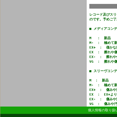
レコード及びスリ
のです。予めご了
■ メディアコン
M : 新品
M- : 極めて
EX+ : 僅か
EX : 擦れや
EX- : 擦れ
VG : 擦れや
■ スリーヴコン
M : 新品
M- : 極めて
EX+ : 傷み
EX : EX+
EX- : 傷み
VG : 傷み
個人情報の取り扱