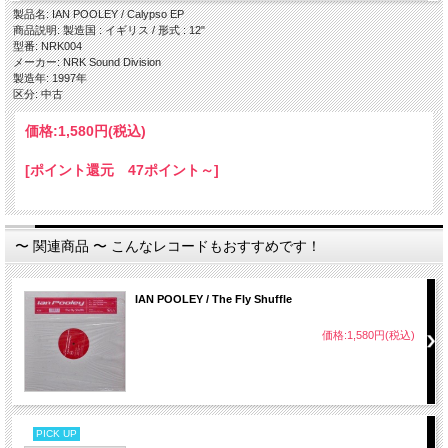
・ Calypso Theme
製品名: IAN POOLEY / Calypso EP
・ Gimme Sound (Original)
商品説明: 製造国 : イギリス / 形式 : 12"
型番: NRK004
メーカー: NRK Sound Division
製造年: 1997年
区分: 中古
価格:
1,580円
(税込)
[ポイント還元 47ポイント～]
〜 関連商品 〜 こんなレコードもおすすめです！
IAN POOLEY / The Fly Shuffle
価格:1,580円(税込)
PICK UP