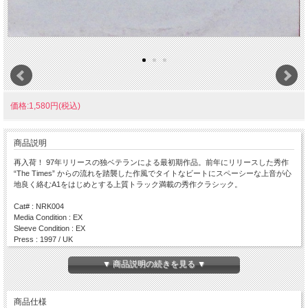
価格:1,580円(税込)
商品説明
再入荷！ 97年リリースの独ベテランによる最初期作品。前年にリリースした秀作
“The Times” からの流れを踏襲した作風でタイトなビートにスペーシーな上音が心
地良く絡むA1をはじめとする上質トラック満載の秀作クラシック。
Cat# : NRK004
Media Condition : EX
Sleeve Condition : EX
Press : 1997 / UK
Side A
▼ 商品説明の続きを見る ▼
・ Gimme Sound
・ Gimme Beats
商品仕様
Side AA