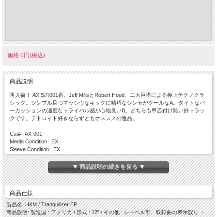
価格:0円(税込)
商品説明
再入荷！ AXISの001番。Jeff MillsとRobert Hood、二大巨塔による極上テクノクラ
シック。シンプル且つマッシヴなキックに精巧なシンセがクールなA。タイトなパ
ーカッションの適度なトライバル感が心地良いB。どちらも甲乙付け難い好トラッ
クです。デトロイト好きならずともオススメの逸品。
Cat# : AX-001
Media Condition : EX
Sleeve Condition : EX
Press : 1992 / US
▼ 商品説明の続きを見る ▼
Side A
・ Sleepchamber
・ 88
商品仕様
Side B
製品名: H&M / Tranquilizer EP
・ Mutant Theory
商品説明: 製造国 : アメリカ / 形式 : 12" / その他 : レーベル部、収録曲の表示誤り ・