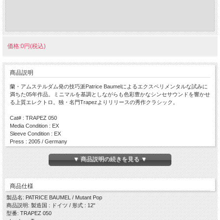
価格:0円(税込)
商品説明
蘭・アムステルダム発の技巧派Patrice Baumelによるエクスペリメンタルな試みに
満ちた05年作品。ミニマルを基調としながらも色彩豊かなシンセサウンドを響かせ
る上質エレクトロ。独・名門Trapezよりリリースの秀作クラシック。
Cat# : TRAPEZ 050
Media Condition : EX
Sleeve Condition : EX
Press : 2005 / Germany
Side A
▼ 商品説明の続きを見る ▼
・ Mutant Pop
Side B
商品仕様
・ Shower Of Ice
製品名: PATRICE BAUMEL / Mutant Pop
商品説明: 製造国 : ドイツ / 形式 : 12"
型番: TRAPEZ 050