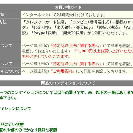
お買い物ガイド
方法
インターネットにて24時間受け付けております。
方法
『クレジットカード決済』『コンビニ(番号端末式)・銀行ATM
グ』『代金引換』『楽天銀行・楽天Edy』『後払い決済』『Yah
済』『Paypal決済』『楽天ID決済』
がご利用いただけます。
について
ページ最下部の
『特定商取引法に関する表示』
にて詳細を表記
急便にてお送りいたします）
11,000円以上お買い上げいた
無料とさせていただきます。
について
ページ最下部の
『特定商取引法に関する表示』
にて詳細を表記
セルについて
ページ最上部の
『ご利用案内』
にて詳細を表記して
商品のコンディションについて
ーヴのコンディションについては以下の通りです。尚、以下の一覧はあくま
承下さい。
ディションについて
新品に近い状態
な擦れや傷のみでかなり良好な状態