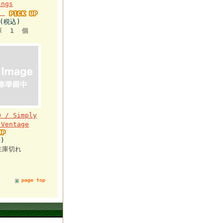
ings
1)
円(税込)
庫 1 個
O / Simply
 Ventage
)
在庫切れ
page top