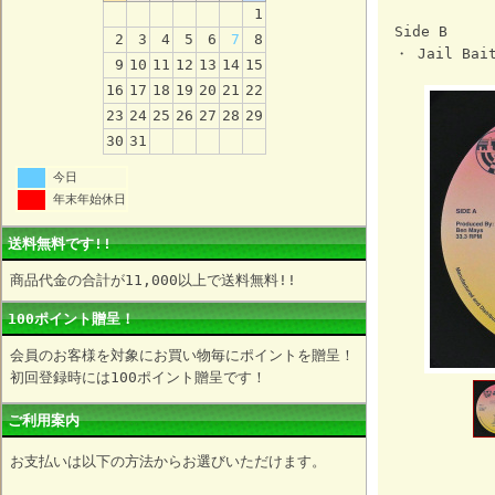
1
Side B
2
3
4
5
6
7
8
・ Jail Bai
9
10
11
12
13
14
15
16
17
18
19
20
21
22
23
24
25
26
27
28
29
30
31
今日
年末年始休日
送料無料です!!
商品代金の合計が11,000以上で送料無料!!
100ポイント贈呈！
会員のお客様を対象にお買い物毎にポイントを贈呈！
初回登録時には100ポイント贈呈です！
ご利用案内
お支払いは以下の方法からお選びいただけます。