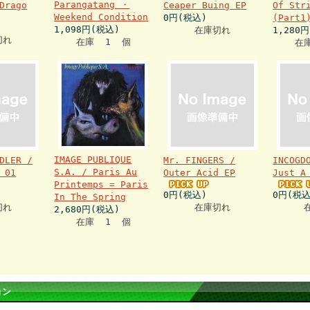
Parangatang ・
Drago
Ceaper Buing EP
Of Str
Weekend Condition
0円(税込)
(Part
1,098円(税込)
在庫切れ
1,280
切れ
在庫 1 個
在
IMAGE PUBLIQUE
DLER /
Mr. FINGERS /
INCOGD
S.A. / Paris Au
 01
Outer Acid EP
Just A
Printemps = Paris
0円(税込)
0円(税込
In The Spring
切れ
在庫切れ
2,680円(税込)
在庫 1 個
ョン