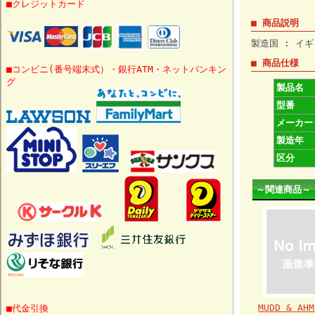
■クレジットカード
■ 商品説明
製造国 : イギ
■ 商品仕様
■コンビニ(番号端末式）・銀行ATM・ネットバンキン
グ
製品名
型番
メーカー
製造年
区分
～関連商品～
MUDD & AHM
■代金引換