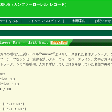
ECORDS（カンファーローレル レコード）
カートをみる
｜
マイページへログイン
｜
ご利用案内
｜
お問い合せ
 Lover Man ・ Jail Bait
カゴの隠れた上質レーベル“Sunset”よりリリースされた名作クラシック。
フ、チープなシンセ、旋律も渋いグルーヴィーなベースライン。文字どおり
トラック。シカゴ黎明期、人知れずひっそりと輝きを放っていた名盤の再発
782
tion :EX
ition : EX
4 / UK
 (Lover Man)
 (Love A Man)