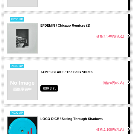
PICK UP
EFDEMIN / Chicago Remixes (1)
価格:1,348円(税込)
PICK UP
JAMES BLAKE / The Bells Sketch
価格:0円(税込)
在庫切れ
PICK UP
LOCO DICE / Seeing Through Shadows
価格:1,108円(税込)