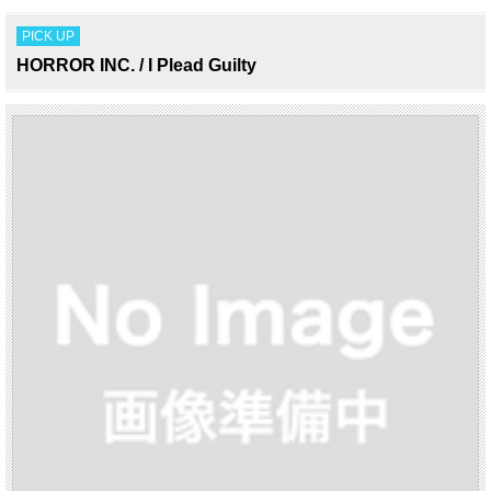
PICK UP
HORROR INC. / I Plead Guilty