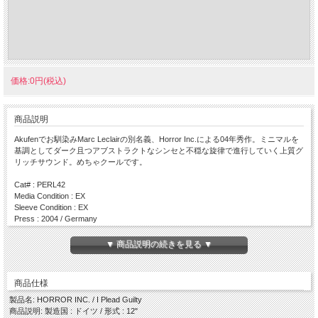
価格:0円(税込)
商品説明
Akufenでお馴染みMarc Leclairの別名義、Horror Inc.による04年秀作。ミニマルを
基調としてダーク且つアブストラクトなシンセと不穏な旋律で進行していく上質グ
リッチサウンド。めちゃクールです。
Cat# : PERL42
Media Condition : EX
Sleeve Condition : EX
Press : 2004 / Germany
Side A
▼ 商品説明の続きを見る ▼
・ The Vanishing
Side B
商品仕様
・ In My Garden
製品名: HORROR INC. / I Plead Guilty
商品説明: 製造国 : ドイツ / 形式 : 12"