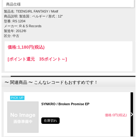
・ Motif
商品仕様
Side B
製品名: TEENGIRL FANTASY / Motif
・ Eternal
商品説明: 製造国 : ベルギー / 形式 : 12"
・ Motif (Actress #! Remix)
型番: RS 1204
メーカー: R & S Records
製造年: 2012年
区分: 中古
価格:
1,180円
(税込)
[ポイント還元 35ポイント～]
〜 関連商品 〜 こんなレコードもおすすめです！
PICK UP
SYNKRO / Broken Promise EP
価格:0円(税込)
在庫切れ