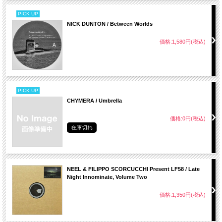
PICK UP
NICK DUNTON / Between Worlds
価格:1,580円(税込)
PICK UP
CHYMERA / Umbrella
価格:0円(税込)
在庫切れ
NEEL & FILIPPO SCORCUCCHI Present LF58 / Late
Night Innominate, Volume Two
価格:1,350円(税込)