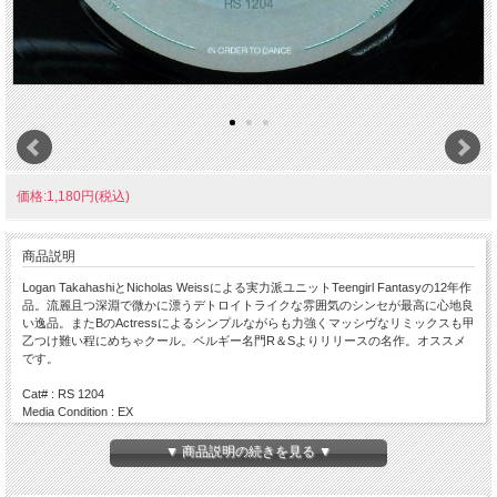
価格:1,180円(税込)
商品説明
Logan TakahashiとNicholas Weissによる実力派ユニットTeengirl Fantasyの12年作
品。流麗且つ深淵で微かに漂うデトロイトライクな雰囲気のシンセが最高に心地良
い逸品。またBのActressによるシンプルながらも力強くマッシヴなリミックスも甲
乙つけ難い程にめちゃクール。ベルギー名門R＆Sよりリリースの名作。オススメ
です。
Cat# : RS 1204
Media Condition : EX
Sleeve Condition : EX
Press : 2012 / Belgium
▼ 商品説明の続きを見る ▼
Side A