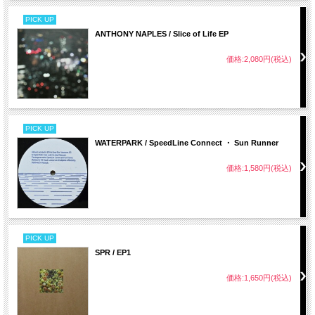
PICK UP
ANTHONY NAPLES / Slice of Life EP
価格:2,080円(税込)
PICK UP
WATERPARK / SpeedLine Connect ・ Sun Runner
価格:1,580円(税込)
PICK UP
SPR / EP1
価格:1,650円(税込)