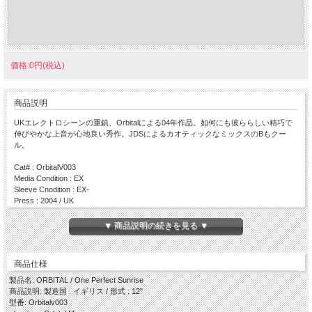
価格:0円(税込)
商品説明
UKエレクトロシーンの重鎮、Orbitalによる04年作品。如何にも彼ららしい精巧で
伸びやかな上音が心地良い秀作。JDSによるカオティックなミックスのBもクー
ル。
Cat# : OrbitalV003
Media Condition : EX
Sleeve Cnodition : EX-
Press : 2004 / UK
Side A
▼ 商品説明の続きを見る ▼
・ One Perfect Sunrise (Phil Hartnoll Mix)
Side B
商品仕様
・ Acid Pants (JDS Mix)
製品名: ORBITAL / One Perfect Sunrise
商品説明: 製造国 : イギリス / 形式 : 12"
型番: Orbitalv003