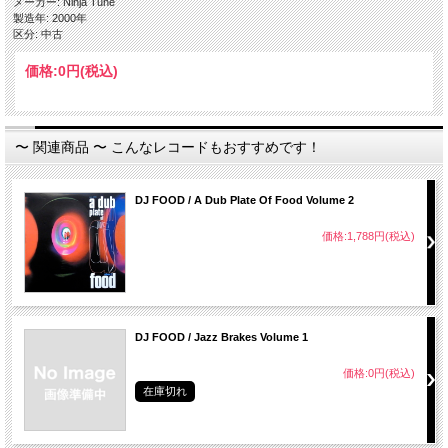
メーカー: Ninja Tune
Side C
製造年: 2000年
・ Nocturne (Sleep Dyad 1)
区分: 中古
・ Nevermore (Sleep Dyad 2)
Side D
価格:
0円
(税込)
・ The Sky At Night
・ ...You
・ Minitoka
〜 関連商品 〜 こんなレコードもおすすめです！
DJ FOOD / A Dub Plate Of Food Volume 2
価格:1,788円(税込)
DJ FOOD / Jazz Brakes Volume 1
価格:0円(税込)
在庫切れ