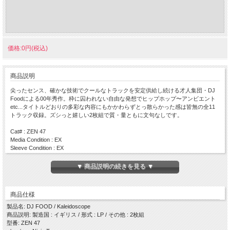
価格:0円(税込)
商品説明
尖ったセンス、確かな技術でクールなトラックを安定供給し続ける才人集団・DJ
Foodによる00年秀作。枠に囚われない自由な発想でヒップホップ〜アンビエント
etc...タイトルどおりの多彩な内容にもかかわらずとっ散らかった感は皆無の全11
トラック収録。ズシっと嬉しい2枚組で質・量ともに文句なしです。
Cat# : ZEN 47
Media Condition : EX
Sleeve Condition : EX
Press : 2000 / UK
▼ 商品説明の続きを見る ▼
Side A
・ Full Bleed
・ Cookin'
商品仕様
・ Break
・ The Riff
製品名: DJ FOOD / Kaleidoscope
Side B
商品説明: 製造国 : イギリス / 形式 : LP / その他 : 2枚組
・ The Ageing Young Rebel
型番: ZEN 47
・ The Crow...