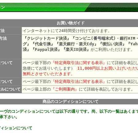
ョン
お買い物ガイド
方法
インターネットにて24時間受け付けております。
方法
『クレジットカード決済』『コンビニ(番号端末式)・銀行ATM
グ』『代金引換』『楽天銀行・楽天Edy』『後払い決済』『Yah
済』『Paypal決済』『楽天ID決済』
がご利用いただけます。
について
ページ最下部の
『特定商取引法に関する表示』
にて詳細を表記
急便にてお送りいたします）
11,000円以上お買い上げいた
無料とさせていただきます。
について
ページ最下部の
『特定商取引法に関する表示』
にて詳細を表記
セルについて
ページ最上部の
『ご利用案内』
にて詳細を表記して
商品のコンディションについて
ーヴのコンディションについては以下の通りです。尚、以下の一覧はあくま
承下さい。
ディションについて