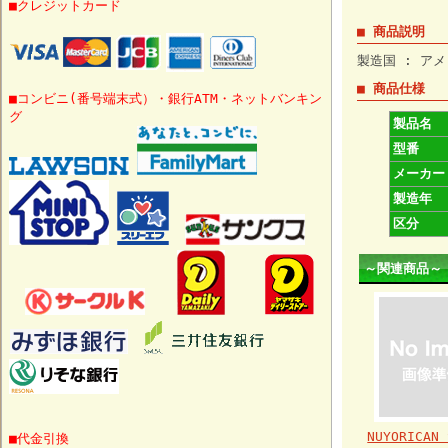
■クレジットカード
■ 商品説明
製造国 : アメ
■ 商品仕様
■コンビニ(番号端末式）・銀行ATM・ネットバンキン
グ
製品名
型番
メーカー
製造年
区分
～関連商品～
NUYORICAN 
■代金引換