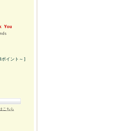
k You
nds
3ポイント～]
はこちら