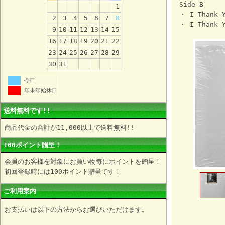
Side B
1
・ I Thank Y
2
3
4
5
6
7
8
・ I Thank Y
9
10
11
12
13
14
15
16
17
18
19
20
21
22
23
24
25
26
27
28
29
30
31
今日
年末年始休日
送料無料です!!
商品代金の合計が11,000以上で送料無料!!
100ポイント贈呈！
会員のお客様を対象にお買い物毎にポイントを贈呈！
初回登録時には100ポイント贈呈です！
ご利用案内
お支払いは以下の方法からお選びいただけます。