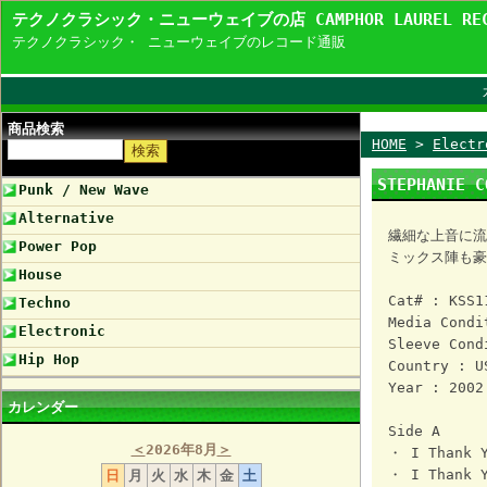
テクノクラシック・ニューウェイブの店 CAMPHOR LAUREL R
テクノクラシック・ ニューウェイブのレコード通販
商品検索
HOME
>
Electr
STEPHANIE C
Punk / New Wave
Alternative
繊細な上音に流
Power Pop
ミックス陣も豪
House
Cat# : KSS1
Techno
Media Condi
Electronic
Sleeve Cond
Hip Hop
Country : U
Year : 2002
カレンダー
Side A
＜
2026年8月
＞
・ I Thank Y
・ I Thank Y
日
月
火
水
木
金
土