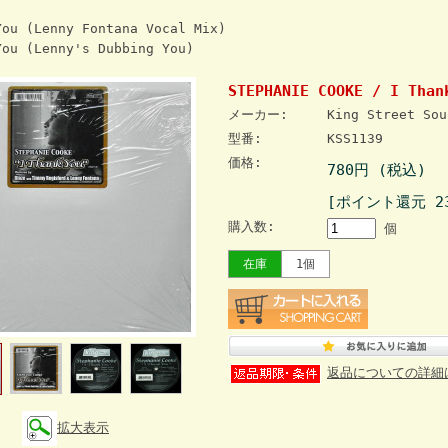
ou (Lenny Fontana Vocal Mix)
ou (Lenny's Dubbing You)
STEPHANIE COOKE / I Than
メーカー:
King Street Sou
型番:
KSS1139
価格:
780円 (税込)
[ポイント還元 2
購入数:
個
在庫
1個
返品についての詳細
拡大表示