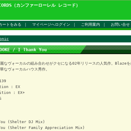
ECORDS（カンファーローレル レコード）
カートをみる
｜
マイページへログイン
｜
ご利用案内
｜
お問い合せ
onic
OOKE / I Thank You
麗なヴォーカルの組み合わせがクセになる02年リリースの人気作。Blaze
華なヴォーカルハウス秀作。
139
tion : EX
ition : EX+
S
ou (Shelter DJ Mix)
ou (Shelter Family Appreciation Mix)