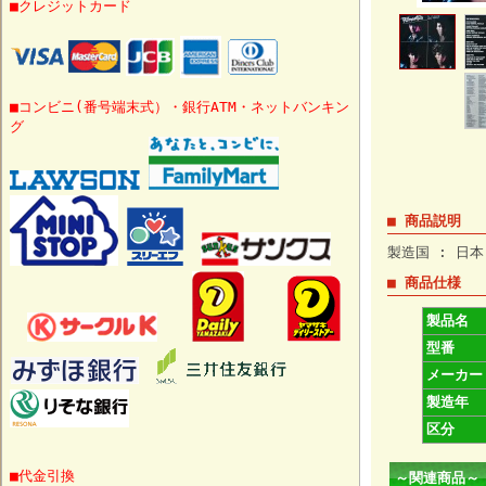
■クレジットカード
■コンビニ(番号端末式）・銀行ATM・ネットバンキン
グ
■ 商品説明
製造国 : 日本
■ 商品仕様
製品名
型番
メーカー
製造年
区分
■代金引換
～関連商品～