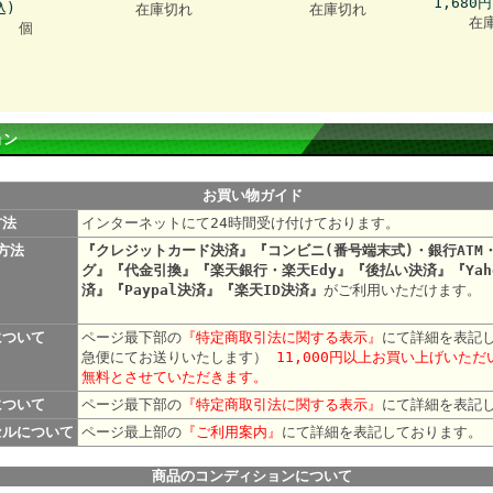
1,680
込)
在庫切れ
在庫切れ
在
1 個
ョン
お買い物ガイド
方法
インターネットにて24時間受け付けております。
方法
『クレジットカード決済』『コンビニ(番号端末式)・銀行ATM
グ』『代金引換』『楽天銀行・楽天Edy』『後払い決済』『Yah
済』『Paypal決済』『楽天ID決済』
がご利用いただけます。
について
ページ最下部の
『特定商取引法に関する表示』
にて詳細を表記
急便にてお送りいたします）
11,000円以上お買い上げいた
無料とさせていただきます。
について
ページ最下部の
『特定商取引法に関する表示』
にて詳細を表記
セルについて
ページ最上部の
『ご利用案内』
にて詳細を表記して
商品のコンディションについて