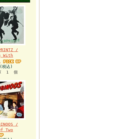
PRINTZ /
g With
f
円(税込)
庫 1 個
BINOOS /
Of Two