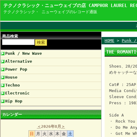
テクノクラシック・ニューウェイブの店 CAMPHOR LAUREL R
テクノクラシック・ ニューウェイブのレコード通販
商品検索
HOME
>
Punk /
THE ROMANTI
Punk / New Wave
Alternative
Shoes、20
Power Pop
めキャッチーな
House
Cat# : 25AP
Techno
Media Condi
Electronic
Sleeve Cond
Hip Hop
Press : 198
カレンダー
Side A
・ Rock You
＜
2026年8月
＞
・ Do Me Any
・ Got Me Wh
日
月
火
水
木
金
土