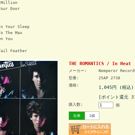
 Million
our Door
n Your Sleep
o The Max
On You
ail Feather
THE ROMANTICS / In Heat
メーカー:
Nemperor Record
型番:
25AP 2738
価格:
1,045円 (税込)
[ポイント還元 3
購入数:
個
在庫
1個