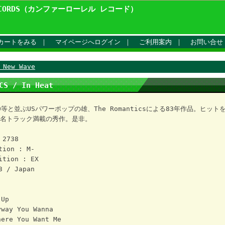
ECORDS（カンファーローレル レコード）
カートをみる
｜
マイページへログイン
｜
ご利用案内
｜
お問い合せ
 New Wave
CS / In Heat
/20等と並ぶUSパワーポップの雄、The Romanticsによる83年作品。ヒッ
名トラック満載の秀作。是非。
 2738
tion : M-
ition : EX
3 / Japan
 Up
way You Wanna
ere You Want Me