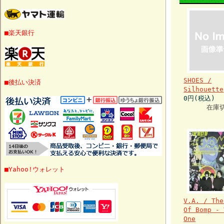
■楽天銀行
SHOES /
■後払い決済
Silhouette
0円(税込)
在庫
■Yahoo!ウォレット
V.A. / The
Of Bomp - 
One