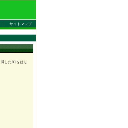
｜
サイトマップ
トを博したB1をはじ