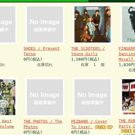
SHOES / Present
THE SCOOTERS /
FINGER
Tense
Young Girls
Dancin
0円(税込)
1,580円(税込)
Mysel
切れ
在庫切れ
在庫 1 個
1,820
在
THE RU
 Best
THE PHOTOS / The
PEZBAND / Cover
Party 
Volume
Photos
To Cover
0円(税込)
0円(税込)