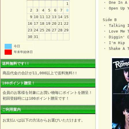
・ One In A
1
・ Open Up Y
2
3
4
5
6
7
8
9
10
11
12
13
14
15
Side B
16
17
18
19
20
21
22
・ Talking I
23
24
25
26
27
28
29
・ Love Me T
30
31
・ Diggin' 
・ I'm Hip
今日
・ Shake A T
年末年始休日
送料無料です!!
商品代金の合計が11,000以上で送料無料!!
100ポイント贈呈！
会員のお客様を対象にお買い物毎にポイントを贈呈！
初回登録時には100ポイント贈呈です！
ご利用案内
お支払いは以下の方法からお選びいただけます。