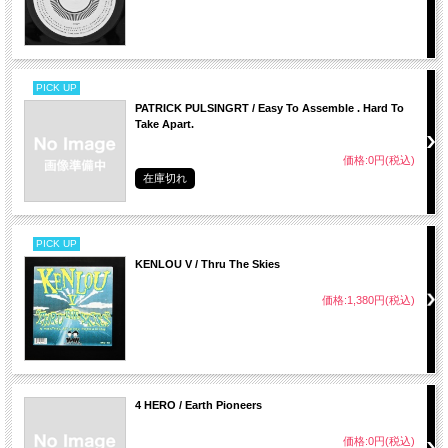
PICK UP
PATRICK PULSINGRT / Easy To Assemble . Hard To
Take Apart.
価格:0円(税込)
在庫切れ
PICK UP
KENLOU V / Thru The Skies
価格:1,380円(税込)
4 HERO / Earth Pioneers
価格:0円(税込)