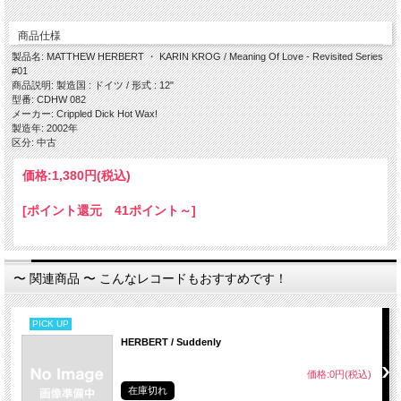
・ Meaning Of Love (Herbert's Disappearing Dub) / Karin Krog
商品仕様
Side B
・ Meaning Of Love (Original) / Karin Krog
製品名: MATTHEW HERBERT ・ KARIN KROG / Meaning Of Love - Revisited Series
#01
商品説明: 製造国 : ドイツ / 形式 : 12"
型番: CDHW 082
メーカー: Crippled Dick Hot Wax!
製造年: 2002年
区分: 中古
価格:
1,380円
(税込)
[ポイント還元 41ポイント～]
〜 関連商品 〜 こんなレコードもおすすめです！
PICK UP
HERBERT / Suddenly
価格:0円(税込)
在庫切れ