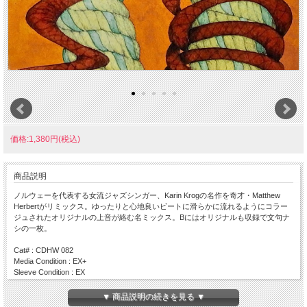
価格:1,380円(税込)
商品説明
ノルウェーを代表する女流ジャズシンガー、Karin Krogの名作を奇才・Matthew
Herbertがリミックス。ゆったりと心地良いビートに滑らかに流れるようにコラー
ジュされたオリジナルの上音が絡む名ミックス。Bにはオリジナルも収録で文句ナ
シの一枚。
Cat# : CDHW 082
Media Condition : EX+
Sleeve Condition : EX
Press : 2002 / Germany
▼ 商品説明の続きを見る ▼
Side A