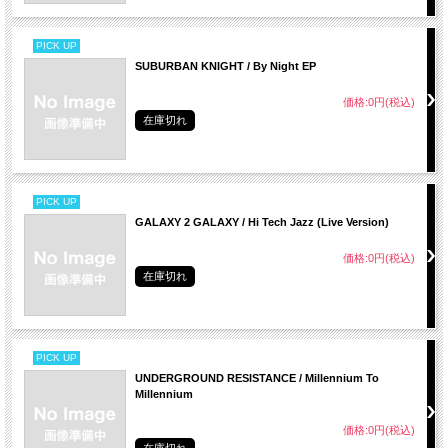
PICK UP
SUBURBAN KNIGHT / By Night EP
価格:0円(税込)
在庫切れ
PICK UP
GALAXY 2 GALAXY / Hi Tech Jazz (Live Version)
価格:0円(税込)
在庫切れ
PICK UP
UNDERGROUND RESISTANCE / Millennium To
Millennium
価格:0円(税込)
在庫切れ