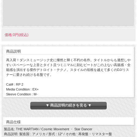
価格:0円(税込)
商品説明
再入荷！ダンスミュージック史に燦然と輝く不朽の名作。タイトルからも連想しや
すいスペーシーな上音とタイト且つミニマルに刻むビートがこの上ない高揚感・全
能感を演出する傑作デトロイト・テクノ。スタイルの垣根を越えて多くのDJ/リス
ナーに愛され続ける名盤です。
Cat# : RP 2
Media Condition : EX+
Sleeve Condition : M-
Country : US
Year : 1993
▼ 商品説明の続きを見る ▼
Side A
・ Cosmic Movement
商品仕様
Side B
・ Star Dancer
製品名: THE MARTIAN / Cosmic Movement ・ Star Dancer
商品説明: 製造国 : アメリカ / 形式 : 12" / その他 : 再発盤・リマスター盤