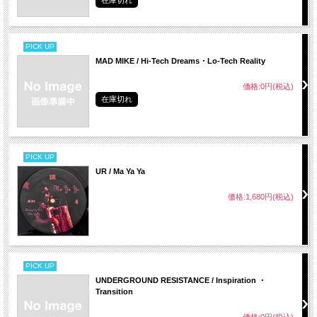
PICK UP
MAD MIKE / Hi-Tech Dreams・Lo-Tech Reality
価格:0円(税込)
在庫切れ
PICK UP
UR / Ma Ya Ya
価格:1,680円(税込)
PICK UP
UNDERGROUND RESISTANCE / Inspiration ・
Transition