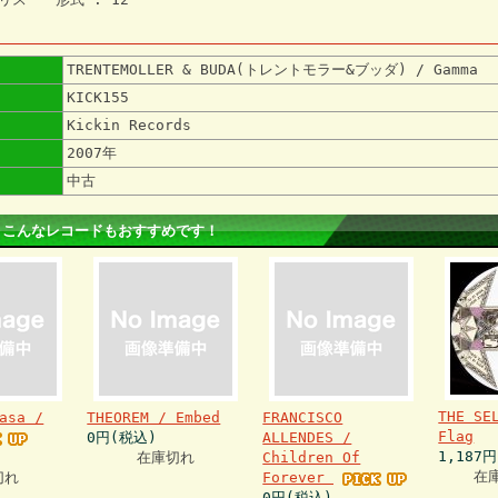
TRENTEMOLLER & BUDA(トレントモラー&ブッダ) / Gamma
KICK155
Kickin Records
2007年
中古
 こんなレコードもおすすめです！
THE SE
asa /
THEOREM / Embed
FRANCISCO
Flag
0円(税込)
ALLENDES /
1,187
在庫切れ
Children Of
在
切れ
Forever
0円(税込)