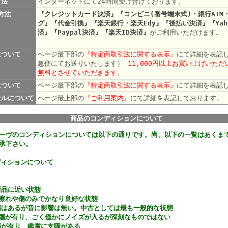
方法
インターネットにて24時間受け付けております。
方法
『クレジットカード決済』『コンビニ(番号端末式)・銀行ATM
グ』『代金引換』『楽天銀行・楽天Edy』『後払い決済』『Yah
済』『Paypal決済』『楽天ID決済』
がご利用いただけます。
について
ページ最下部の
『特定商取引法に関する表示』
にて詳細を表記
急便にてお送りいたします）
11,000円以上お買い上げいた
無料とさせていただきます。
について
ページ最下部の
『特定商取引法に関する表示』
にて詳細を表記
セルについて
ページ最上部の
『ご利用案内』
にて詳細を表記して
商品のコンディションについて
ーヴのコンディションについては以下の通りです。尚、以下の一覧はあくま
承下さい。
ディションについて
新品に近い状態
な擦れや傷のみでかなり良好な状態
傷はあるが音に影響は無い。中古としては最も一般的な状態
や傷が有り、ごく僅かにノイズが入るが深刻なものではない
傷が有り、鑑賞に支障がある