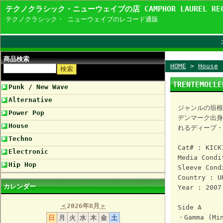
テクノクラシック・ニューウェイブの店 CAMPHOR LAUREL R
テクノクラシック・ ニューウェイブのレコード通販
商品検索
HOME
>
House
TRENTEMOLL
Punk / New Wave
Alternative
ジャンルの垣根
Power Pop
デンマーク出身の
House
れるディープ・
Techno
Cat# : KICK
Electronic
Media Condi
Hip Hop
Sleeve Cond
Country : U
カレンダー
Year : 2007
＜
2026年8月
＞
Side A
・Gamma (Min
日
月
火
水
木
金
土