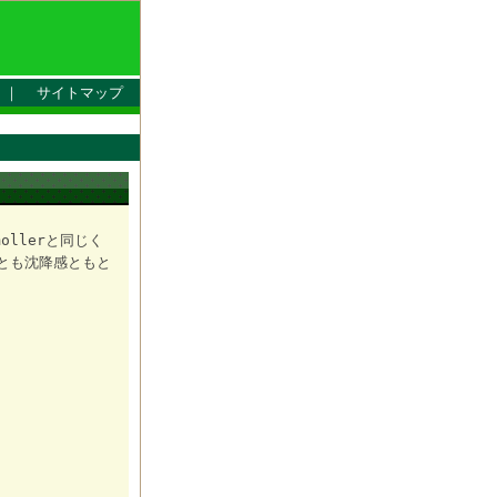
｜
サイトマップ
llerと同じく
揚感とも沈降感ともと