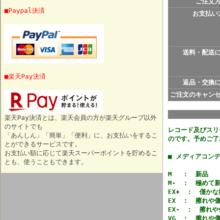
ご注文
■Paypal決済
お支払い
送料・配送
■楽天Pay決済
返品・交換
ご注文のキャン
楽天Pay決済とは、楽天会員の方が楽天グループ以外
のサイトでも
レコード及びスリ
「あんしん」「簡単」「便利」に、お支払いをするこ
のです。予めご了
とができるサービスです。
お支払い額に応じて楽天スーパーポイントを貯めるこ
■ メディアコン
とも、使うこともできます。
M : 新品
M- : 極めて
EX+ : 僅か
EX : 擦れや
EX- : 擦れ
VG : 擦れや