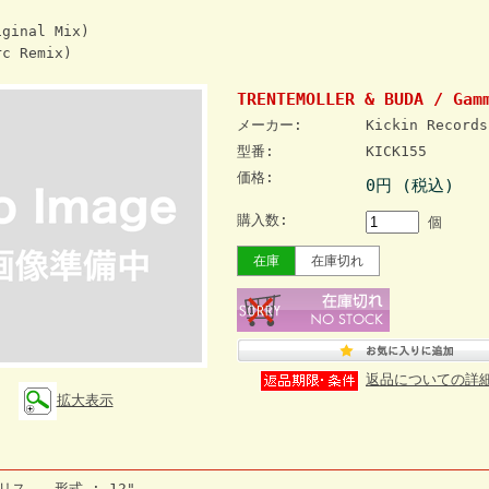
ginal Mix)
c Remix)
TRENTEMOLLER & BUDA / Gam
メーカー:
Kickin Records
型番:
KICK155
価格:
0円 (税込)
購入数:
個
在庫
在庫切れ
返品についての詳
拡大表示
リス 形式 : 12"