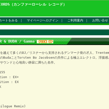
ECORDS（カンファーローレル レコード）
カートをみる
｜
マイページへログイン
｜
ご利用案内
｜
お問い合せ
ER & BUDA / Gamma
を越えて多くのDJ／リスナーから支持されるデンマーク発の才人、Trentemo
BudaことTorsten Bo Jacobsenの共作による極上エレクトロ。浮
サウンドと心地良い静寂に満ちた名作。
155
tion : EX+
ition : EX
K
ilogue Remix)