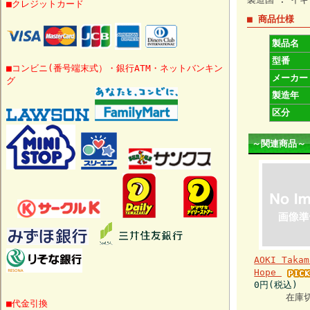
■クレジットカード
■ 商品仕様
製品名
型番
■コンビニ(番号端末式）・銀行ATM・ネットバンキン
メーカー
グ
製造年
区分
～関連商品～
AOKI Takam
Hope
0円(税込)
在庫
■代金引換