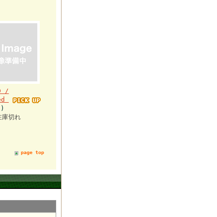
D /
led
)
在庫切れ
page top