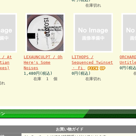
在庫切れ
 / At
LEXAUNCULPT / Oh
LITHOPS /
ORCHAR
tian
Here's Some
Sequenced Twinset
Untit
xes)
Noises
・ Fi
0円(税込
1,480円(税込)
0円(税込)
在庫 1 個
在庫切れ
切れ
ョン
お買い物ガイド