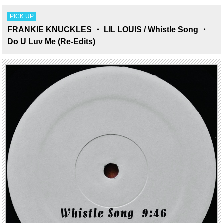
PICK UP
FRANKIE KNUCKLES ・ LIL LOUIS / Whistle Song ・
Do U Luv Me (Re-Edits)