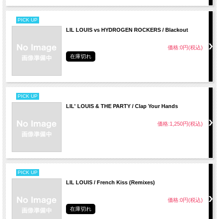
PICK UP
LIL LOUIS vs HYDROGEN ROCKERS / Blackout
価格:0円(税込)
在庫切れ
PICK UP
LIL' LOUIS & THE PARTY / Clap Your Hands
価格:1,250円(税込)
PICK UP
LIL LOUIS / French Kiss (Remixes)
価格:0円(税込)
在庫切れ