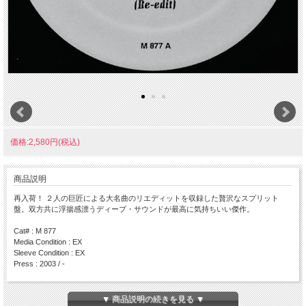
価格:2,580円(税込)
商品説明
再入荷！ ２人の巨匠による大名曲のリエディットを収録した贅沢なスプリット
盤。双方共に浮揚感漂うディープ・サウンドが最高に気持ちいい傑作。
Cat# : M 877
Media Condition : EX
Sleeve Condition : EX
Press : 2003 / -
Side A
・Whistle Song (Re-Edit) / Frankie Knuckles
▼ 商品説明の続きを見る ▼