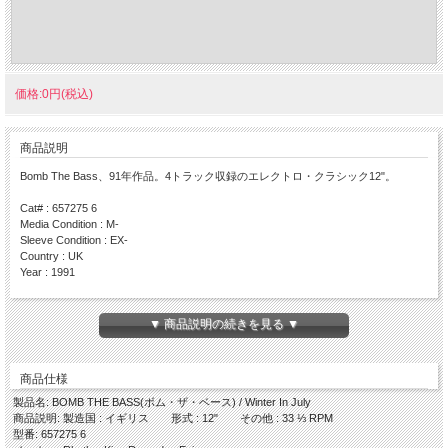
価格:0円(税込)
商品説明
Bomb The Bass、91年作品。4トラック収録のエレクトロ・クラシック12"。
Cat# : 657275 6
Media Condition : M-
Sleeve Condition : EX-
Country : UK
Year : 1991
Side A
・Winter In July (Cosmic Jammer Club Mix)
▼ 商品説明の続きを見る ▼
・Winter In July (Ubiquity Mix)
Side B
・Winter In July (Brighton Daze Mix)
商品仕様
・You See Me In 3D (Remix)
製品名: BOMB THE BASS(ボム・ザ・ベース) / Winter In July
商品説明: 製造国 : イギリス 形式 : 12" その他 : 33 ⅓ RPM
型番: 657275 6