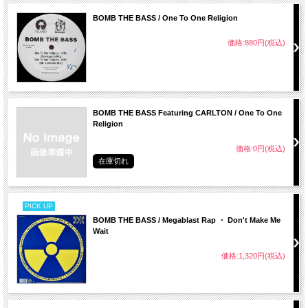
BOMB THE BASS / One To One Religion
価格:880円(税込)
BOMB THE BASS Featuring CARLTON / One To One
Religion
価格:0円(税込)
在庫切れ
PICK UP
BOMB THE BASS / Megablast Rap ・ Don't Make Me
Wait
価格:1,320円(税込)