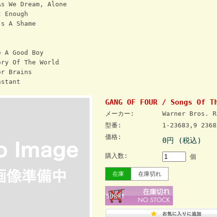
s We Dream, Alone
t Enough
s A Shame
 A Good Boy
ry Of The World
r Brains
nstant
GANG OF FOUR / Songs Of T
メーカー:
Warner Bros. R
型番:
1-23683,9 2368
価格:
0円 (税込)
購入数:
個
在庫
在庫切れ