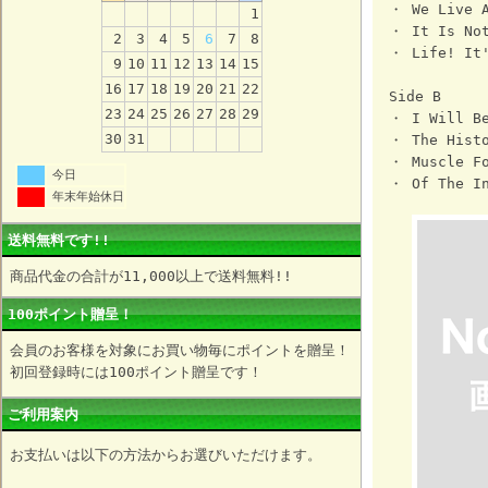
・ We Live A
1
・ It Is No
2
3
4
5
6
7
8
・ Life! It'
9
10
11
12
13
14
15
16
17
18
19
20
21
22
Side B
23
24
25
26
27
28
29
・ I Will Be
30
31
・ The Histo
・ Muscle Fo
今日
・ Of The I
年末年始休日
送料無料です!!
商品代金の合計が11,000以上で送料無料!!
100ポイント贈呈！
会員のお客様を対象にお買い物毎にポイントを贈呈！
初回登録時には100ポイント贈呈です！
ご利用案内
お支払いは以下の方法からお選びいただけます。