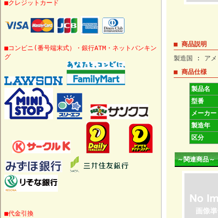
■クレジットカード
■ 商品説明
■コンビニ(番号端末式）・銀行ATM・ネットバンキン
グ
製造国 : アメ
■ 商品仕様
製品名
型番
メーカー
製造年
区分
～関連商品～
■代金引換