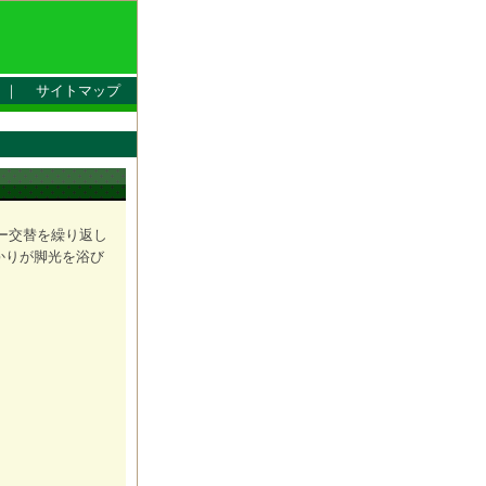
｜
サイトマップ
ー交替を繰り返し
かりが脚光を浴び