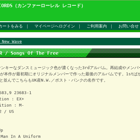
ECORDS（カンファーローレル レコード）
カートをみる
｜
マイページへログイン
｜
ご利用案内
｜
お問い合せ
 New Wave
R / Songs Of The Free
ァンキーなダンスミュージック色が濃くなった3rdアルバム。再結成やメンバ
が本作が最初期にオリジナルメンバーで作った最後のアルバムです。1stば
dと並んでこちらもUK産N.W.／ポスト・パンクの名作です。
683,9 23683-1
tion : EX+
ition : M-
2 / US
Up
Man In A Uniform