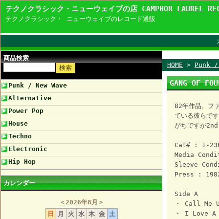
テクノクラシック・ニューウェイブの店 CAMPHOR LAUREL R
テクノクラシック・ ニューウェイブのレコード通販
商品検索
HOME
>
Punk /
GANG OF FOU
Punk / New Wave
Alternative
82年作品。フ
Power Pop
ている彼らです
House
がちですが2n
Techno
Cat# : 1-23
Electronic
Media Condi
Hip Hop
Sleeve Cond
Press : 198
カレンダー
Side A
＜
2026年8月
＞
・ Call Me 
・ I Love A 
日
月
火
水
木
金
土