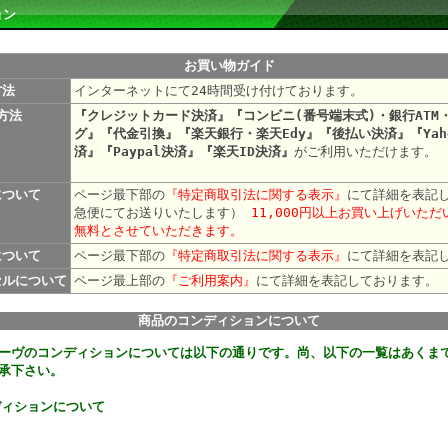
ョン
お買い物ガイド
方法
インターネットにて24時間受け付けております。
方法
『クレジットカード決済』『コンビニ(番号端末式)・銀行ATM
グ』『代金引換』『楽天銀行・楽天Edy』『後払い決済』『Yah
済』『Paypal決済』『楽天ID決済』
がご利用いただけます。
について
ページ最下部の
『特定商取引法に関する表示』
にて詳細を表記
急便にてお送りいたします）
11,000円以上お買い上げいた
無料とさせていただきます。
について
ページ最下部の
『特定商取引法に関する表示』
にて詳細を表記
セルについて
ページ最上部の
『ご利用案内』
にて詳細を表記して
商品のコンディションについて
ーヴのコンディションについては以下の通りです。尚、以下の一覧はあくま
承下さい。
ディションについて