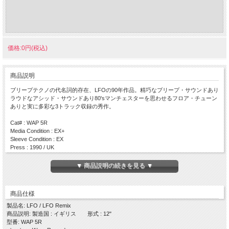
価格:0円(税込)
商品説明
ブリープテクノの代名詞的存在、LFOの90年作品。精巧なブリープ・サウンドあり
ラウドなアシッド・サウンドあり80'sマンチェスターを思わせるフロア・チューン
ありと実に多彩な3トラック収録の秀作。
Cat# : WAP 5R
Media Condition : EX+
Sleeve Condition : EX
Press : 1990 / UK
Side A
▼ 商品説明の続きを見る ▼
・LFO Remix
Side B
商品仕様
・Mentok 1
・Quijard
製品名: LFO / LFO Remix
商品説明: 製造国 : イギリス 形式 : 12"
型番: WAP 5R